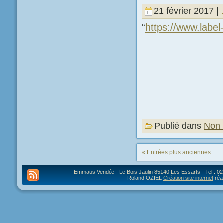
21 février 2017 |
“
https://www.labe
Publié dans
Non 
« Entrées plus anciennes
Emmaüs Vendée - Le Bois Jaulin 85140 Les Essarts - Tel : 02 
Roland OZIEL
Création site internet
réa