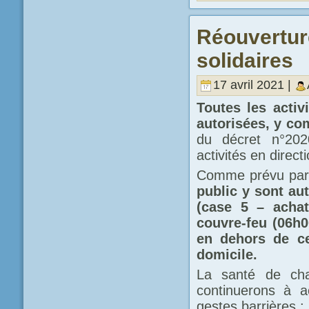
Réouvertur
solidaires
17 avril 2021 |
Toutes les act
autorisées, y com
du décret n°202
activités en direct
Comme prévu par l
public y sont au
(case 5 – achat
couvre-feu (06h0
en dehors de ce
domicile.
La santé de ch
continuerons à ac
gestes barrières :