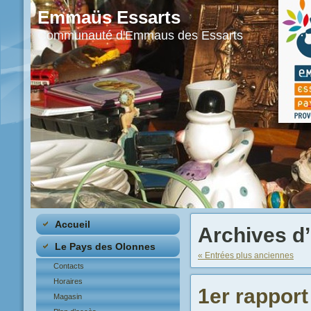
Emmaüs Essarts
Communauté d'Emmaus des Essarts
Accueil
Archives d
Le Pays des Olonnes
« Entrées plus anciennes
Contacts
Horaires
1er rappor
Magasin