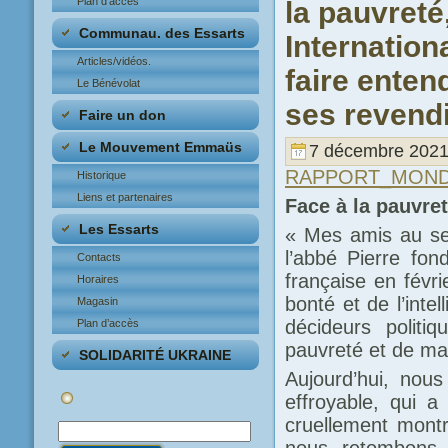
Plan d’accès
la pauvret
Communau. des Essarts
Internation
Articles/vidéos.
faire entend
Le Bénévolat
ses revendi
Faire un don
Le Mouvement Emmaüs
7 décembre 2021
RAPPORT_MOND
Historique
Liens et partenaires
Face à la pauvret
Les Essarts
« Mes amis au sec
l’abbé Pierre fo
Contacts
française en févr
Horaires
bonté et de l’inte
Magasin
décideurs politi
Plan d’accès
pauvreté et de ma
SOLIDARITÉ UKRAINE
Aujourd’hui, nou
effroyable, qui a
cruellement montr
nous retombons