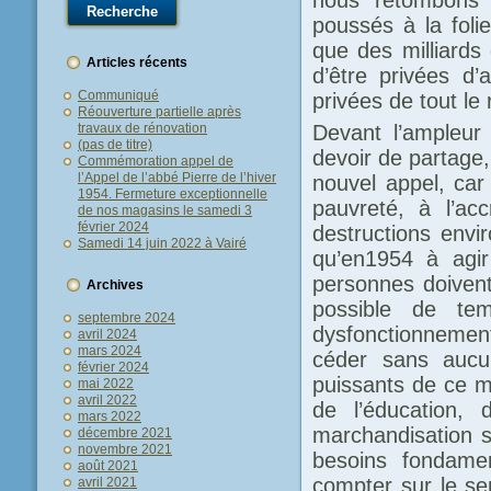
poussés à la folie
que des milliards
Articles récents
d’être privées d
Communiqué
privées de tout le
Réouverture partielle après
Devant l’ampleur d
travaux de rénovation
(pas de titre)
devoir de partage
Commémoration appel de
l’Appel de l’abbé Pierre de l’hiver
nouvel appel, car
1954. Fermeture exceptionnelle
pauvreté, à l’ac
de nos magasins le samedi 3
février 2024
destructions env
Samedi 14 juin 2022 à Vairé
qu’en1954 à agir
personnes doivent 
Archives
possible de te
septembre 2024
dysfonctionnements
avril 2024
mars 2024
céder sans aucun
février 2024
puissants de ce mo
mai 2022
avril 2022
de l’éducation,
mars 2022
marchandisation s
décembre 2021
novembre 2021
besoins fondame
août 2021
compter sur le sen
avril 2021