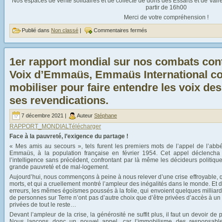
Nos espaces de vente solidaires et de collecte de dons des Essarts et de Vai
partir de 16h00
Merci de votre compréhension !
Publié dans
Non classé
|
Commentaires fermés
1er rapport mondial sur nos combats contr
Voix d’Emmaüs, Emmaüs International co
mobiliser pour faire entendre les voix des 
ses revendications.
7 décembre 2021 |
Auteur
Stéphane
RAPPORT_MONDIAL
Télécharger
Face à la pauvreté, l’exigence du partage !
« Mes amis au secours », tels furent les premiers mots de l’appel de l’ab
Emmaüs, à la population française en février 1954. Cet appel déclencha 
l’intelligence sans précédent, confrontant par là même les décideurs politiqu
grande pauvreté et de mal-logement.
Aujourd’hui, nous commençons à peine à nous relever d’une crise effroyable, qu
morts, et qui a cruellement montré l’ampleur des inégalités dans le monde. E
erreurs, les mêmes égoïsmes poussés à la folie, qui envoient quelques milliarda
de personnes sur Terre n’ont pas d’autre choix que d’être privées d’accès à un
privées de tout le reste…
Devant l’ampleur de la crise, la générosité ne suffit plus, il faut un devoir de
Nous lançons donc un nouvel appel, car l’immobilisme des responsables