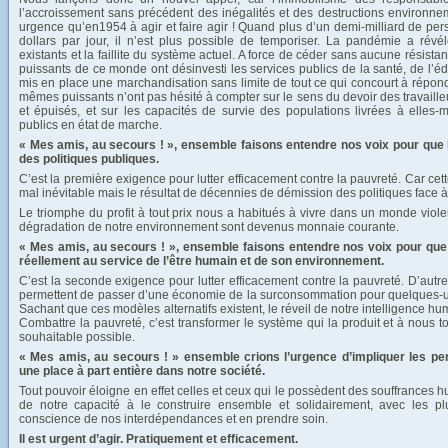
l’accroissement sans précédent des inégalités et des destructions environ
urgence qu’en1954 à agir et faire agir ! Quand plus d’un demi-milliard de pe
dollars par jour, il n’est plus possible de temporiser. La pandémie a rév
existants et la faillite du système actuel. A force de céder sans aucune résist
puissants de ce monde ont désinvesti les services publics de la santé, de l’éd
mis en place une marchandisation sans limite de tout ce qui concourt à répo
mêmes puissants n’ont pas hésité à compter sur le sens du devoir des travaille
et épuisés, et sur les capacités de survie des populations livrées à elles-
publics en état de marche.
« Mes amis, au secours ! », ensemble faisons entendre nos voix pour que l
des politiques publiques.
C’est la première exigence pour lutter efficacement contre la pauvreté. Car cett
mal inévitable mais le résultat de décennies de démission des politiques face à
Le triomphe du profit à tout prix nous a habitués à vivre dans un monde violent
dégradation de notre environnement sont devenus monnaie courante.
« Mes amis, au secours ! », ensemble faisons entendre nos voix pour que
réellement au service de l’être humain et de son environnement.
C’est la seconde exigence pour lutter efficacement contre la pauvreté. D’aut
permettent de passer d’une économie de la surconsommation pour quelques-u
Sachant que ces modèles alternatifs existent, le réveil de notre intelligence hu
Combattre la pauvreté, c’est transformer le système qui la produit et à nous 
souhaitable possible.
« Mes amis, au secours ! » ensemble crions l’urgence
d’impliquer les pe
une place à part entière dans notre société.
Tout pouvoir éloigne en effet celles et ceux qui le possèdent des souffrances
de notre capacité à le construire ensemble et solidairement, avec les p
conscience de nos interdépendances et en prendre soin.
Il est urgent d’agir. Pratiquement et efficacement.