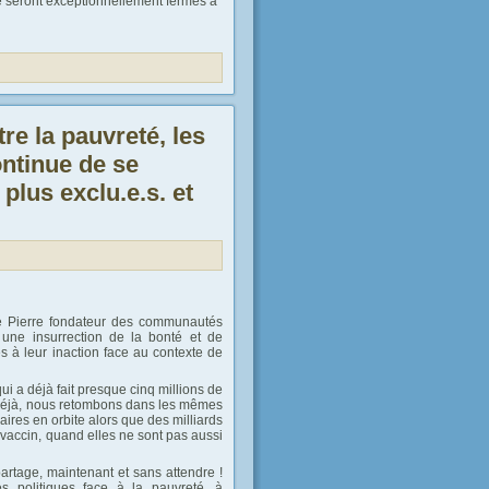
ré seront exceptionnellement fermés à
e la pauvreté, les
ntinue de se
plus exclu.e.s. et
bé Pierre fondateur des communautés
une insurrection de la bonté et de
es à leur inaction face au contexte de
i a déjà fait presque cinq millions de
t déjà, nous retombons dans les mêmes
ires en orbite alors que des milliards
 vaccin, quand elles ne sont pas aussi
 partage, maintenant et sans attendre !
 politiques face à la pauvreté, à