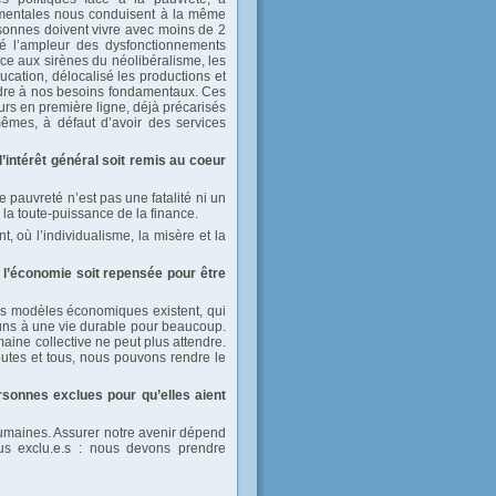
nementales nous conduisent à la même
rsonnes doivent vivre avec moins de 2
élé l’ampleur des dysfonctionnements
ance aux sirènes du néolibéralisme, les
ucation, délocalisé les productions et
ndre à nos besoins fondamentaux. Ces
urs en première ligne, déjà précarisés
mêmes, à défaut d’avoir des services
’intérêt général soit remis au coeur
e pauvreté n’est pas une fatalité ni un
 la toute-puissance de la finance.
, où l’individualisme, la misère et la
 l’économie soit repensée pour être
res modèles économiques existent, qui
ns à une vie durable pour beaucoup.
maine collective ne peut plus attendre.
toutes et tous, nous pouvons rendre le
rsonnes exclues pour qu’elles aient
 humaines. Assurer notre avenir dépend
lus exclu.e.s : nous devons prendre